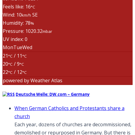
Feels like: 16
°C
Wind: 10
SE
km/h
Humidity: 78
%
Pressure: 1020.32
mbar
UV index: 0
Mon
Tue
Wed
21
/ 11
°C
°C
20
/ 9
°C
°C
22
/ 12
°C
°C
powered by
Weather Atlas
Deutsche Welle: DW.com – Germany
When German Catholics and Protestants share a
church
Each year, dozens of churches are decommissioned,
demolished or repurposed in Germany. But there is