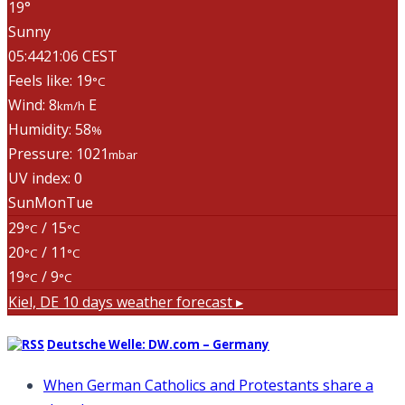
19°
Sunny
05:44
21:06 CEST
Feels like: 19
°C
Wind: 8
E
km/h
Humidity: 58
%
Pressure: 1021
mbar
UV index: 0
Sun
Mon
Tue
29
/ 15
°C
°C
20
/ 11
°C
°C
19
/ 9
°C
°C
Kiel, DE
10 days weather forecast ▸
Deutsche Welle: DW.com – Germany
When German Catholics and Protestants share a