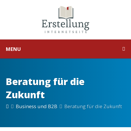
MENU
Beratung für die
Zukunft
Business und B2B
Beratung für die Zukunft